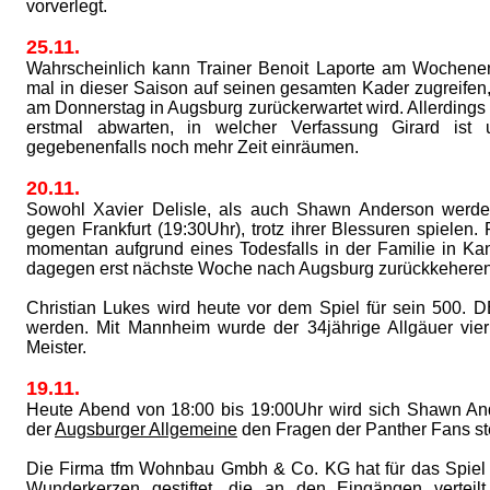
vorverlegt.
25.11.
Wahrscheinlich kann Trainer Benoit Laporte am Wochene
mal in dieser Saison auf seinen gesamten Kader zugreifen,
am Donnerstag in Augsburg zurückerwartet wird. Allerdings
erstmal abwarten, in welcher Verfassung Girard ist
gegebenenfalls noch mehr Zeit einräumen.
20.11.
Sowohl Xavier Delisle, als auch Shawn Anderson werd
gegen Frankfurt (19:30Uhr), trotz ihrer Blessuren spielen. 
momentan aufgrund eines Todesfalls in der Familie in Kan
dagegen erst nächste Woche nach Augsburg zurückkeheren
Christian Lukes wird heute vor dem Spiel für sein 500. D
werden. Mit Mannheim wurde der 34jährige Allgäuer vie
Meister.
19.11.
Heute Abend von 18:00 bis 19:00Uhr wird sich Shawn An
der
Augsburger Allgemeine
den Fragen der Panther Fans ste
Die Firma tfm Wohnbau Gmbh & Co. KG hat für das Spiel
Wunderkerzen gestiftet, die an den Eingängen vertei