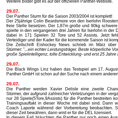
Weitere Bilder gibt es auf der offiziellen Panther-Website.
29.07.
Der Panther Sturm für die Saison 2003/2004 ist komplett!
Der 25jährige Colin Beardsmore von den Iserlohn Roosters 
freie Stelle besetzen. Der 1,87m große und 90kg schwer
spielte in den vergangenen drei Jahren für Iserlohn in der 
dabei in 171 Spielen 32 Tore und 52 Assists. Jetzt feh
Verteidiger und der Kader für die kommende Saison ist komp
Die Zeitschrift Eishockey News schrieb im März über
Stürmer: "
...ein echter Leistungsträger. Beste körperliche V
große Spielintelligenz, tolle Entwicklung- und erst 25 Jahre a
29.07.
Die Black Wings Linz haben das Testspiel am 17. Augus
Panther GmbH ist schon auf der Suche nach einem andere
29.07.
Die Panther werden Xavier Delisle eine zweite Chan
Stürmer, der aufgrund zahlreicher Verletzungen in der ver
nur 28 Spiele(5Tore,9Assists) für die Panther bestreiten k
Trainingsauftakt in dieser Woche mit dabei sind. Dann w
Coach Laporte während der Vorbereitung beobachten. So
dieser Zeit bewähren, dann wird er für die DEL lizensiert.
In diesem Fall bräuchten die Panther nur noch einen Au