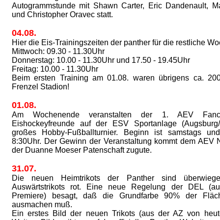
Autogrammstunde mit Shawn Carter, Eric Dandenault, M
und Christopher Oravec statt.
04.08.
Hier die Eis-Trainingszeiten der panther für die restliche W
Mittwoch: 09.30 - 11.30Uhr
Donnerstag: 10.00 - 11.30Uhr und 17.50 - 19.45Uhr
Freitag: 10.00 - 11.30Uhr
Beim ersten Training am 01.08. waren übrigens ca. 20
Frenzel Stadion!
01.08.
Am Wochenende veranstalten der 1. AEV Fanc
Eishockeyfreunde auf der ESV Sportanlage (Augsburg
großes Hobby-Fußballturnier. Beginn ist samstags u
8:30Uhr. Der Gewinn der Veranstaltung kommt dem AEV
der Duanne Moeser Patenschaft zugute.
31.07.
Die neuen Heimtrikots der Panther sind überwieg
Auswärtstrikots rot. Eine neue Regelung der DEL (a
Premiere) besagt, daß die Grundfarbe 90% der Fläch
ausmachen muß.
Ein erstes Bild der neuen Trikots (aus der AZ von heu