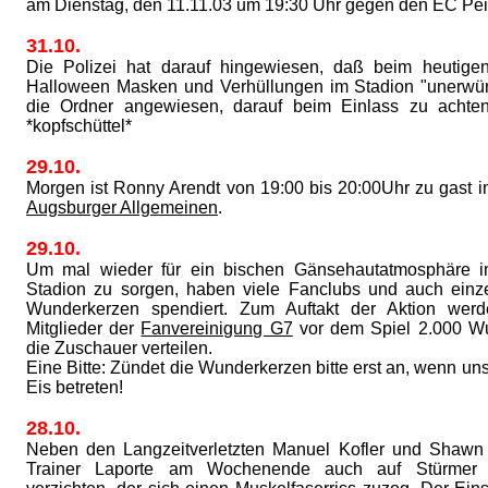
am Dienstag, den 11.11.03 um 19:30 Uhr gegen den EC Peiti
31.10.
Die Polizei hat darauf hingewiesen, daß beim heutige
Halloween Masken und Verhüllungen im Stadion "unerwün
die Ordner angewiesen, darauf beim Einlass zu achte
*kopfschüttel*
29.10.
Morgen ist Ronny Arendt von 19:00 bis 20:00Uhr zu gast i
Augsburger Allgemeinen
.
29.10.
Um mal wieder für ein bischen Gänsehautatmosphäre i
Stadion zu sorgen, haben viele Fanclubs und auch ein
Wunderkerzen spendiert. Zum Auftakt der Aktion wer
Mitglieder der
Fanvereinigung G7
vor dem Spiel 2.000 W
die Zuschauer verteilen.
Eine Bitte: Zündet die Wunderkerzen bitte erst an, wenn un
Eis betreten!
28.10.
Neben den Langzeitverletzten Manuel Kofler und Shaw
Trainer Laporte am Wochenende auch auf Stürmer