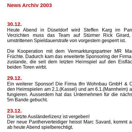
News Archiv 2003
30.12.
Heute Abend in Düseldorf wird Steffen Karg im Pant
Verzichten muss das Team auf Stürmer Rick Girard,
umstrittenen Spieldauerstrafe von vorgestern gesperrt ist.
Die Kooperation mit dem Vermarktungspartner MR Man
Früchte. Dadurch kam das erweiterte Sponsoring der Firm
zustande, die seit dem letzten Heimspiel auf den Eisflä
beiden Toren wirbt.
29.12.
Ein weiterer Sponsor! Die Firma tfm Wohnbau GmbH & C
den Heimspielen am 2.1.(Kassel) und am 6.1.(Mannheim) a
fungieren. Ausserdem hat das Unternehmen für die näch
5m Bande gebucht.
23.12.
Die letzte Ausländerlizenz ist vergeben!
Der neue Pantherverteidiger heisst Marc Savard, kommt a
ab heute Abend spielberechtigt.