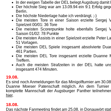
In der ewigen Tabelle der DEL belegt Augsburg damit
Der höchste Sieg war am 13.09.94 ein 9:1 Erfolg geg
Berlin.
Die höchste Niederlage habe ich verdrängt. ;-)
Die meisten Tore in einer Saison erzielte Sergej V
Spielzeit 00/01: 36 Tore
Die meisten Scorerpunkte holte ebenfalls Sergej V
Saison 01/02: 78 Punkte
Die meisten Assists in einer Spielzeit erzielte Peter L
51 Vorlagen.
Die meisten DEL Spiele insgesamt absolvierte Dua
461 Partien.
Die meisten DEL Tore insgesamt erzielte Duanne 
Treffern.
Auch die meisten Strafzeiten in der DEL hatte un
insgesamt 474 Minuten.
19.08.
Es sind noch Anmeldungen für das Minigolfturnier am 30.08
Duanne Moeser Patenschaft möglich. An dem Turnier 
komplette Mannschaft der Augsburger Panther teilnehme
hier
.
18.08.
Das nächste Fanmeeting findet am 25.08. in Donauwört statt