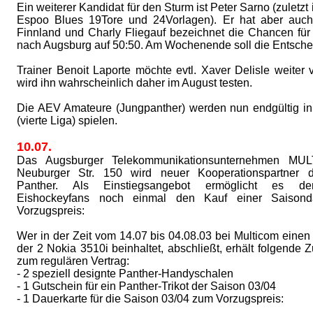
Ein weiterer Kandidat für den Sturm ist Peter Sarno (zuletzt 
Espoo Blues 19Tore und 24Vorlagen). Er hat aber auc
Finnland und Charly Fliegauf bezeichnet die Chancen fü
nach Augsburg auf 50:50. Am Wochenende soll die Entschei
Trainer Benoit Laporte möchte evtl. Xaver Delisle weiter 
wird ihn wahrscheinlich daher im August testen.
Die AEV Amateure (Jungpanther) werden nun endgültig in
(vierte Liga) spielen.
10.07.
Das Augsburger Telekommunikationsunternehmen MU
Neuburger Str. 150 wird neuer Kooperationspartner 
Panther. Als Einstiegsangebot ermöglicht es de
Eishockeyfans noch einmal den Kauf einer Saisond
Vorzugspreis:
Wer in der Zeit vom 14.07 bis 04.08.03 bei Multicom einen
der 2 Nokia 3510i beinhaltet, abschließt, erhält folgende 
zum regulären Vertrag:
- 2 speziell designte Panther-Handyschalen
- 1 Gutschein für ein Panther-Trikot der Saison 03/04
- 1 Dauerkarte für die Saison 03/04 zum Vorzugspreis: