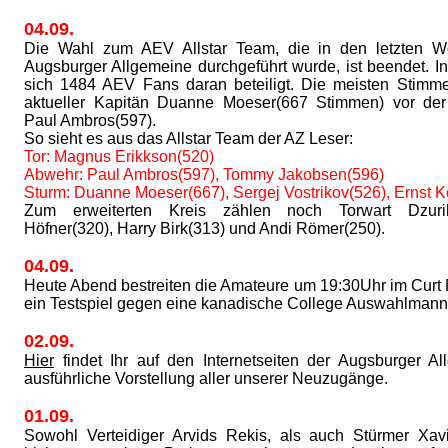
04.09.
Die Wahl zum AEV Allstar Team, die in den letzten 
Augsburger Allgemeine durchgeführt wurde, ist beendet. 
sich 1484 AEV Fans daran beteiligt. Die meisten Stimme
aktueller Kapitän Duanne Moeser(667 Stimmen) vor d
Paul Ambros(597).
So sieht es aus das Allstar Team der AZ Leser:
Tor: Magnus Erikkson(520)
Abwehr: Paul Ambros(597), Tommy Jakobsen(596)
Sturm: Duanne Moeser(667), Sergej Vostrikov(526), Ernst K
Zum erweiterten Kreis zählen noch Torwart Dzurill
Höfner(320), Harry Birk(313) und Andi Römer(250).
04.09.
Heute Abend bestreiten die Amateure um 19:30Uhr im Curt 
ein Testspiel gegen eine kanadische College Auswahlmann
02.09.
Hier
findet Ihr auf den Internetseiten der Augsburger A
ausführliche Vorstellung aller unserer Neuzugänge.
01.09.
Sowohl Verteidiger Arvids Rekis, als auch Stürmer Xavi