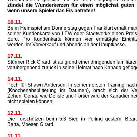
zündet die Wunderkerzen für einen möglichst guten E
wenn unsere Spieler das Eis betreten!
18.11.
Beim Heimspiel am Donnerstag gegen Frankfurt erhält ma
seiner Kundenkarte von LEW oder Stadtwerke einen Prei
Euro. Pro Kundenkarte können vier ermäßigte Eintritts
werden. Im Vorverkauf und abends an der Hauptkasse.
17.11.
Stürmer Rick Girard ist aufgrund einer dringenden familiär
vorübergehend zurück in seine Heimat nach Kanada geflog
14.11.
Pech für Shawn Anderson! In seinem ersten Training nach
(Knochenabsplitterung im Daumen), brach sich der Ver
Zehen. Genau wie Delisle und Fortier wird der Kanadier heu
nicht spielen können.
12.11.
Die Torschützen beim 5:3 Sieg in Peiting gestern: Bear
Barta, Moeser, Girard.
11.11.