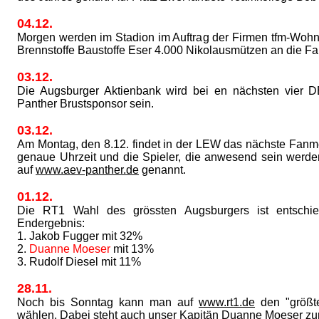
04.12.
Morgen werden im Stadion im Auftrag der Firmen tfm-Wo
Brennstoffe Baustoffe Eser 4.000 Nikolausmützen an die Fans
03.12.
Die Augsburger Aktienbank wird bei en nächsten vier D
Panther Brustsponsor sein.
03.12.
Am Montag, den 8.12. findet in der LEW das nächste Fanmee
genaue Uhrzeit und die Spieler, die anwesend sein werd
auf
www.aev-panther.de
genannt.
01.12.
Die RT1 Wahl des grössten Augsburgers ist entschie
Endergebnis:
1. Jakob Fugger mit 32%
2.
Duanne Moeser
mit 13%
3. Rudolf Diesel mit 11%
28.11.
Noch bis Sonntag kann man auf
www.rt1.de
den "größt
wählen. Dabei steht auch unser Kapitän Duanne Moeser zu