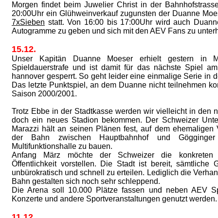
Morgen findet beim Juwelier Christ in der Bahnhofstrass
20:00Uhr ein Glühweinverkauf zugunsten der Duanne Moe
7xSieben
statt. Von 16:00 bis 17:00Uhr wird auch Duann
Autogramme zu geben und sich mit den AEV Fans zu unterh
15.12.
Unser Kapitän Duanne Moeser erhielt gestern in 
Spieldauerstrafe und ist damit für das nächste Spiel a
hannover gesperrt. So geht leider eine einmalige Serie in
Das letzte Punktspiel, an dem Duanne nicht teilnehmen kon
Saison 2000/2001.
Trotz Ebbe in der Stadtkasse werden wir vielleicht in den
doch ein neues Stadion bekommen. Der Schweizer Unt
Marazzi hält an seinen Plänen fest, auf dem ehemaligen
der Bahn zwischen Hauptbahnhof und Gögginger
Multifunktionshalle zu bauen.
Anfang März möchte der Schweizer die konkreten
Öffentlichkeit vorstellen. Die Stadt ist bereit, sämtlich
unbürokratisch und schnell zu erteilen. Lediglich die Verha
Bahn gestalten sich noch sehr schleppend.
Die Arena soll 10.000 Plätze fassen und neben AEV Sp
Konzerte und andere Sportveranstaltungen genutzt werden.
11.12.