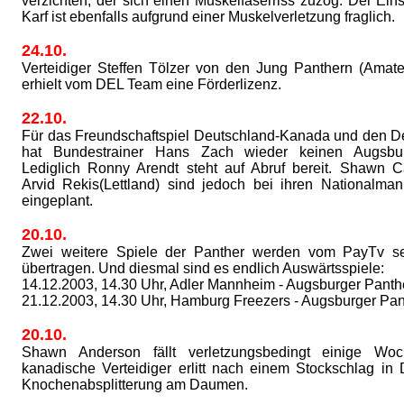
verzichten, der sich einen Muskelfaserriss zuzog. Der Ein
Karf ist ebenfalls aufgrund einer Muskelverletzung fraglich.
24.10.
Verteidiger Steffen Tölzer von den Jung Panthern (Amate
erhielt vom DEL Team eine Förderlizenz.
22.10.
Für das Freundschaftspiel Deutschland-Kanada und den 
hat Bundestrainer Hans Zach wieder keinen Augsburg
Lediglich Ronny Arendt steht auf Abruf bereit. Shawn 
Arvid Rekis(Lettland) sind jedoch bei ihren Nationalman
eingeplant.
20.10.
Zwei weitere Spiele der Panther werden vom PayTv s
übertragen. Und diesmal sind es endlich Auswärtsspiele:
14.12.2003, 14.30 Uhr, Adler Mannheim - Augsburger Panth
21.12.2003, 14.30 Uhr, Hamburg Freezers - Augsburger Pan
20.10.
Shawn Anderson fällt verletzungsbedingt einige Wo
kanadische Verteidiger erlitt nach einem Stockschlag in 
Knochenabsplitterung am Daumen.