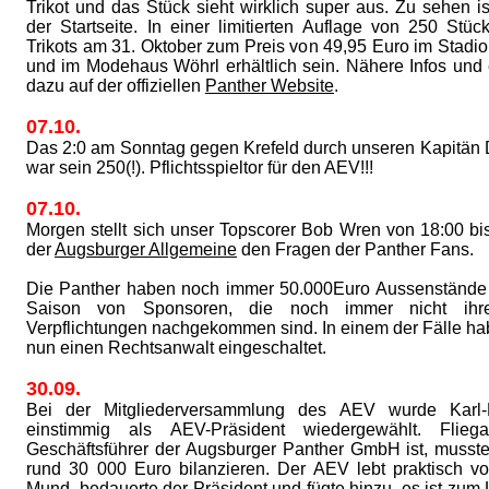
Trikot und das Stück sieht wirklich super aus. Zu sehen is
der Startseite. In einer limitierten Auflage von 250 Stü
Trikots am 31. Oktober zum Preis von 49,95 Euro im Stadi
und im Modehaus Wöhrl erhältlich sein. Nähere Infos und 
dazu auf der offiziellen
Panther Website
.
07.10.
Das 2:0 am Sonntag gegen Krefeld durch unseren Kapitä
war sein 250(!). Pflichtsspieltor für den AEV!!!
07.10.
Morgen stellt sich unser Topscorer Bob Wren von 18:00 bi
der
Augsburger Allgemeine
den Fragen der Panther Fans.
Die Panther haben noch immer 50.000Euro Aussenstände 
Saison von Sponsoren, die noch immer nicht ihren
Verpflichtungen nachgekommen sind. In einem der Fälle ha
nun einen Rechtsanwalt eingeschaltet.
30.09.
Bei der Mitgliederversammlung des AEV wurde Karl-H
einstimmig als AEV-Präsident wiedergewählt. Flieg
Geschäftsführer der Augsburger Panther GmbH ist, musst
rund 30 000 Euro bilanzieren. Der AEV lebt praktisch 
Mund, bedauerte der Präsident und fügte hinzu, es ist zum