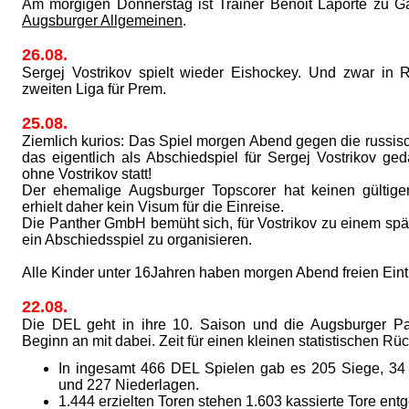
Am morgigen Donnerstag ist Trainer Benoit Laporte zu G
Augsburger Allgemeinen
.
26.08.
Sergej Vostrikov spielt wieder Eishockey. Und zwar in 
zweiten Liga für Prem.
25.08.
Ziemlich kurios: Das Spiel morgen Abend gegen die russis
das eigentlich als Abschiedspiel für Sergej Vostrikov ged
ohne Vostrikov statt!
Der ehemalige Augsburger Topscorer hat keinen gültig
erhielt daher kein Visum für die Einreise.
Die Panther GmbH bemüht sich, für Vostrikov zu einem spä
ein Abschiedsspiel zu organisieren.
Alle Kinder unter 16Jahren haben morgen Abend freien Eintri
22.08.
Die DEL geht in ihre 10. Saison und die Augsburger Pa
Beginn an mit dabei. Zeit für einen kleinen statistischen Rüc
In ingesamt 466 DEL Spielen gab es 205 Siege, 34
und 227 Niederlagen.
1.444 erzielten Toren stehen 1.603 kassierte Tore ent