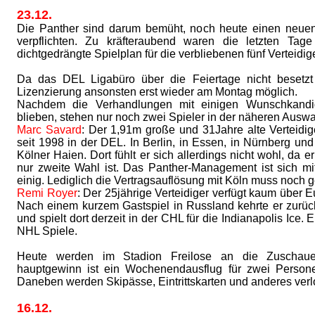
23.12.
Die Panther sind darum bemüht, noch heute einen neuen
verpflichten. Zu kräfteraubend waren die letzten Tag
dichtgedrängte Spielplan für die verbliebenen fünf Verteidige
Da das DEL Ligabüro über die Feiertage nicht besetzt 
Lizenzierung ansonsten erst wieder am Montag möglich.
Nachdem die Verhandlungen mit einigen Wunschkandid
blieben, stehen nur noch zwei Spieler in der näheren Auswa
Marc Savard
: Der 1,91m große und 31Jahre alte Verteidige
seit 1998 in der DEL. In Berlin, in Essen, in Nürnberg und
Kölner Haien. Dort fühlt er sich allerdings nicht wohl, da 
nur zweite Wahl ist. Das Panther-Management ist sich m
einig. Lediglich die Vertragsauflösung mit Köln muss noch g
Remi Royer
: Der 25jährige Verteidiger verfügt kaum über 
Nach einem kurzem Gastspiel in Russland kehrte er zurü
und spielt dort derzeit in der CHL für die Indianapolis Ice. 
NHL Spiele.
Heute werden im Stadion Freilose an die Zuschauer 
hauptgewinn ist ein Wochenendausflug für zwei Persone
Daneben werden Skipässe, Eintrittskarten und anderes verl
16.12.