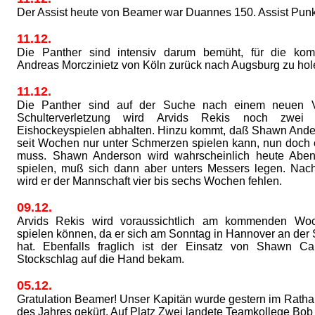
Der Assist heute von Beamer war Duannes 150. Assist Punk
11.12.
Die Panther sind intensiv darum bemüht, für die ko
Andreas Morczinietz von Köln zurück nach Augsburg zu hol
11.12.
Die Panther sind auf der Suche nach einem neuen Ve
Schulterverletzung wird Arvids Rekis noch zwe
Eishockeyspielen abhalten. Hinzu kommt, daß Shawn Ande
seit Wochen nur unter Schmerzen spielen kann, nun doch 
muss. Shawn Anderson wird wahrscheinlich heute Abe
spielen, muß sich dann aber unters Messers legen. Nac
wird er der Mannschaft vier bis sechs Wochen fehlen.
09.12.
Arvids Rekis wird voraussichtlich am kommenden Woc
spielen können, da er sich am Sonntag in Hannover an der S
hat. Ebenfalls fraglich ist der Einsatz von Shawn Car
Stockschlag auf die Hand bekam.
05.12.
Gratulation Beamer! Unser Kapitän wurde gestern im Ratha
des Jahres gekürt. Auf Platz Zwei landete Teamkollege Bob